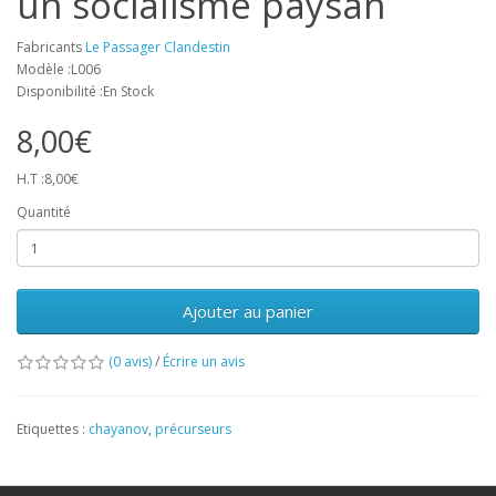
un socialisme paysan
Fabricants
Le Passager Clandestin
Modèle :L006
Disponibilité :En Stock
8,00€
H.T :8,00€
Quantité
Ajouter au panier
(0 avis)
/
Écrire un avis
Etiquettes :
chayanov
,
précurseurs