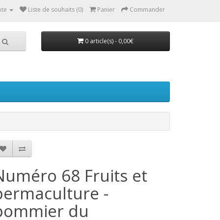
te
Liste de souhaits (0)
Panier
Commander
0 article(s) - 0,00€
Numéro 68 Fruits et
permaculture -
pommier du