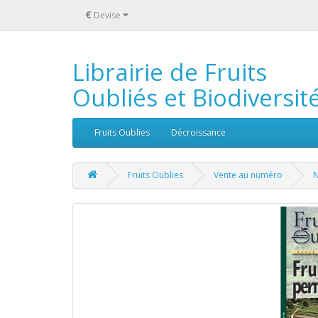
€
Devise
Librairie de Fruits
Oubliés et Biodiversit
Fruits Oublies
Décroissance
Fruits Oublies
Vente au numéro
N