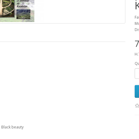
Fa
Mo
Di
7
H.
Qu
u Black beauty