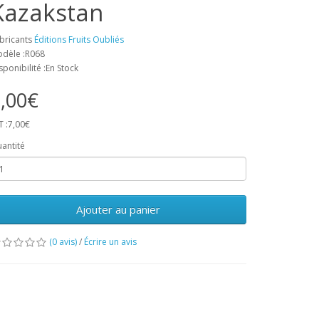
Kazakstan
bricants
Éditions Fruits Oubliés
dèle :R068
sponibilité :En Stock
,00€
T :7,00€
antité
Ajouter au panier
(0 avis)
/
Écrire un avis