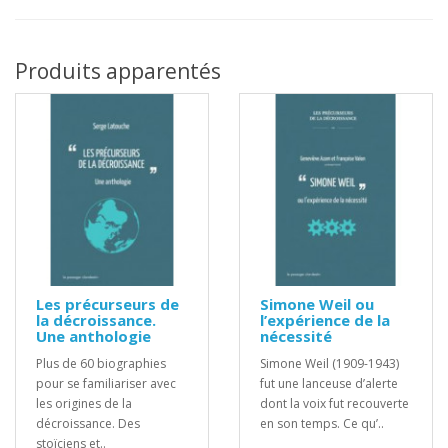
Produits apparentés
Les précurseurs de
Simone Weil ou
la décroissance.
l’expérience de la
Une anthologie
nécessité
Plus de 60 biographies
Simone Weil (1909-1943)
pour se familiariser avec
fut une lanceuse d’alerte
les origines de la
dont la voix fut recouverte
décroissance. Des
en son temps. Ce qu’..
stoïciens et..