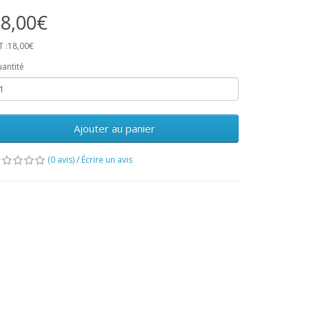
8,00€
T :18,00€
antité
Ajouter au panier
(0 avis)
/
Écrire un avis