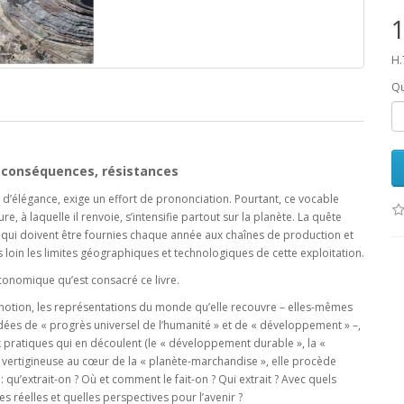
1
H.
Qu
s, conséquences, résistances
e d’élégance, exige un effort de prononciation. Pourtant, ce vocable
ure, à laquelle il renvoie, s’intensifie partout sur la planète. La quête
es qui doivent être fournies chaque année aux chaînes de production et
oin les limites géographiques et technologiques de cette exploitation.
économique qu’est consacré ce livre.
 notion, les représentations du monde qu’elle recouvre – elles-mêmes
idées de « progrès universel de l’humanité » et de « développement » –,
x pratiques qui en découlent (le « développement durable », la «
ée vertigineuse au cœur de la « planète-marchandise », elle procède
 qu’extrait-on ? Où et comment le fait-on ? Qui extrait ? Avec quels
s réelles et quelles perspectives pour l’avenir ?