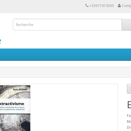
+33671974365
Comp
é
Fa
Mo
Di