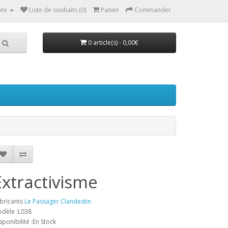
te
Liste de souhaits (0)
Panier
Commander
0 article(s) - 0,00€
Extractivisme
bricants
Le Passager Clandestin
dèle :L038
sponibilité :En Stock