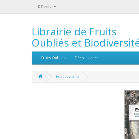
€
Devise
Librairie de Fruits
Oubliés et Biodiversit
Fruits Oublies
Décroissance
Extractivisme