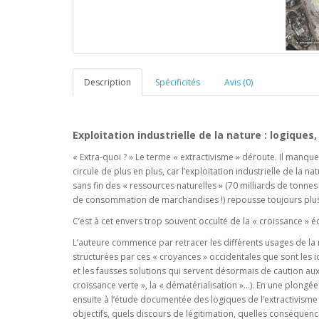
Description
Spécificités
Avis (0)
Exploitation industrielle de la nature : logique
« Extra-quoi ? » Le terme « extractivisme » déroute. Il manqu
circule de plus en plus, car l’exploitation industrielle de la nat
sans fin des « ressources naturelles » (70 milliards de tonn
de consommation de marchandises !) repousse toujours plus l
C’est à cet envers trop souvent occulté de la « croissance » 
L’auteure commence par retracer les différents usages de la
structurées par ces « croyances » occidentales que sont les 
et les fausses solutions qui servent désormais de caution au
croissance verte », la « dématérialisation »...). En une plong
ensuite à l’étude documentée des logiques de l’extractivisme :
objectifs, quels discours de légitimation, quelles conséquence