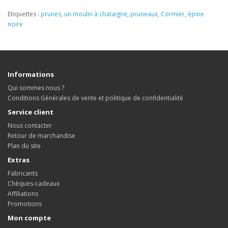
Etiquettes :
prunes
,
un moulin à chataigne
,
pruneaux
,
Cormier
,
épine
noire
Informations
Qui sommes nous ?
Conditions Générales de vente et politique de confidentialité
Service client
Nous contacter
Retour de marchandise
Plan du site
Extras
Fabricants
Chèques-cadeaux
Affiliations
Promotions
Mon compte