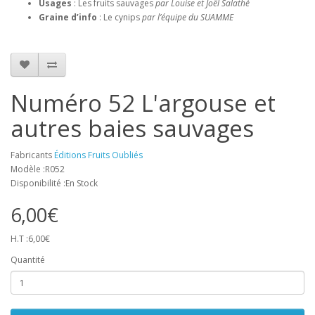
Usages
: Les fruits sauvages
par Louise et Joël Salathé
Graine d’info
: Le cynips
par l’équipe du SUAMME
Numéro 52 L'argouse et
autres baies sauvages
Fabricants
Éditions Fruits Oubliés
Modèle :R052
Disponibilité :En Stock
6,00€
H.T :6,00€
Quantité